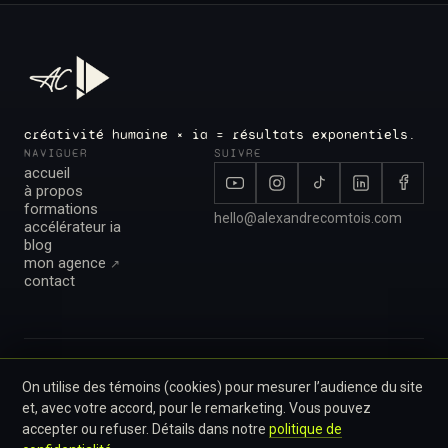
créativité humaine × ia = résultats exponentiels.
NAVIGUER
SUIVRE
accueil
à propos
formations
hello@alexandrecomtois.com
accélérateur ia
blog
mon agence
↗︎
contact
© 2026 · alexandrecomtois.com
conditions d'utilisation
politique de confidentialité
On utilise des témoins (cookies) pour mesurer l’audience du site
préférences cookies
et, avec votre accord, pour le remarketing. Vous pouvez
basé au québec, canada
accepter ou refuser. Détails dans notre
politique de