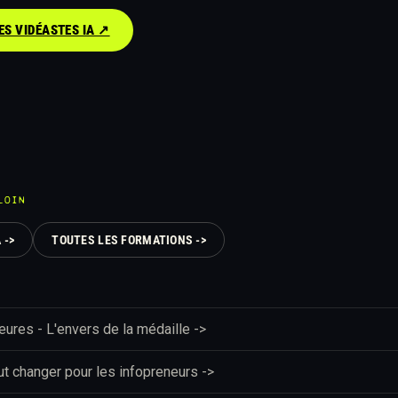
S VIDÉASTES IA ↗︎
LOIN
 ->
TOUTES LES FORMATIONS ->
ures - L'envers de la médaille ->
out changer pour les infopreneurs ->