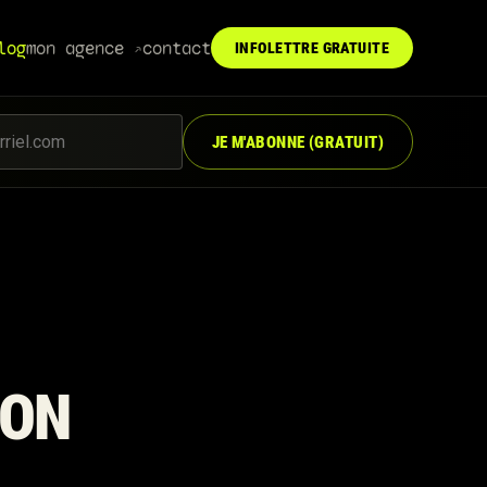
log
mon agence
contact
INFOLETTRE GRATUITE
↗︎
JE M'ABONNE (GRATUIT)
MON