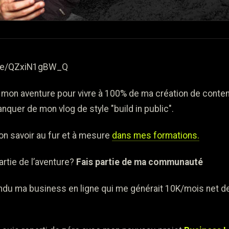
.be/QZxiN1gBW_Q
on aventure pour vivre à 100% de ma création de conten
nquer de mon vlog de style "build in public".
n savoir au fur et à mesure
dans mes formations.
artie de l’aventure?
Fais partie de ma communauté
vendu ma business en ligne qui me générait 10K/mois net d