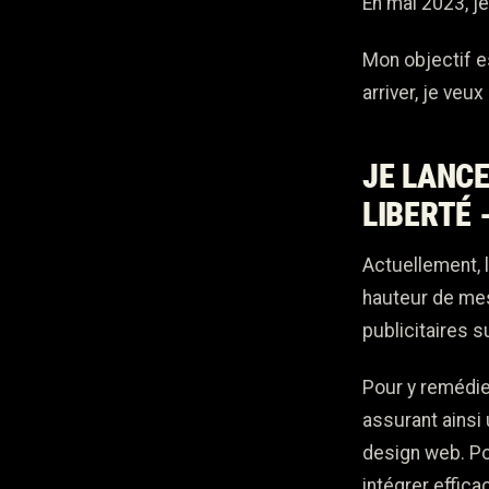
En mai 2023, j
Mon objectif es
arriver, je veu
JE LANCE
LIBERTÉ 
Actuellement, 
hauteur de mes
publicitaires 
Pour y remédier
assurant ainsi
design web. Pou
intégrer effica