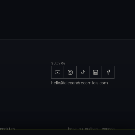
SUIVRE
hello@alexandrecomtois.com
cookies
basé au québec, canada