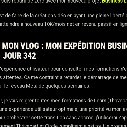
e suis reparti de zéro avec mon nouveau projet
Business L
t de faire de la création vidéo en ayant une pleine liberté 
x atteindre à nouveau 10K/mois net en revenu passif en lign
 MON VLOG : MON EXPÉDITION BUSI
- JOUR 342
l'expérience utilisateur pour consulter mes formations n'e
 attentes. Ça me contraint à retarder le démarrage de 
sur le réseau Méta de quelques semaines.
, je vais migrer toutes mes formations de Learn (Thrivecar
 une expérience utilisateur optimale, une priorité vu mon 
r orchestrer cette transition sans accroc, j'utiliserai Zap
cement Thrivecart et Circle, simplifiant ainsi tout le proce