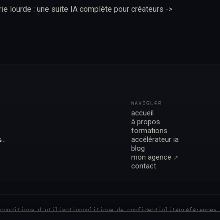
erie lourde : une suite IA complète pour créateurs ->
NAVIGUER
accueil
à propos
formations
accélérateur ia
s.
blog
mon agence
↗︎
contact
conditions d'utilisation
politique de confidentialité
préférences 