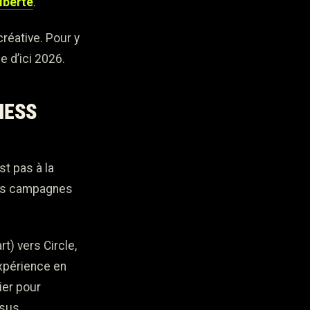
iberté
.
créative. Pour y
e d’ici 2026.
NESS
st pas à la
mes campagnes
t) vers Circle,
expérience en
ier pour
ssus.