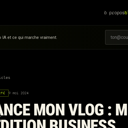
à propos
b
o IA et ce qui marche vraiment.
icles
9 mai 2024
RTÉ
ANCE MON VLOG : 
DITION BUSINESS