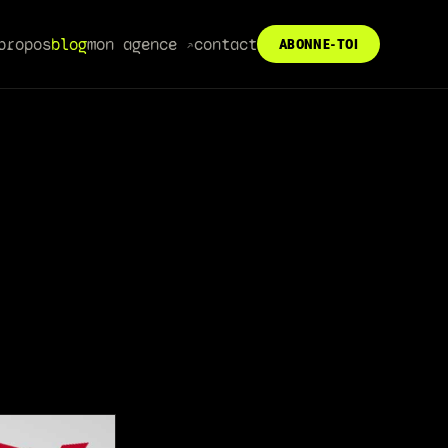
propos
blog
mon agence
contact
ABONNE-TOI
↗︎