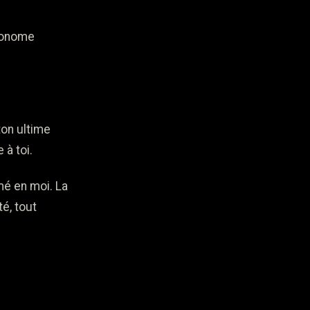
utonome
ton ultime
 à toi.
mé en moi. La
é, tout