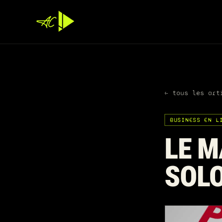
← tous les art
BUSINESS EN L
LE M
SOL