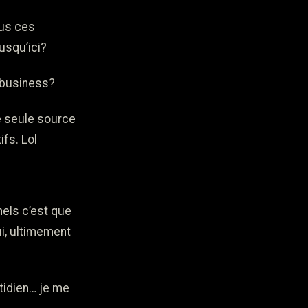
ous ces
usqu’ici?
obusiness?
ne seule source
ifs. Lol
nels c’est que
ui, ultimement
otidien… je me