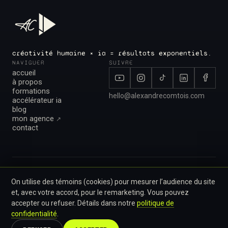
créativité humaine × ia = résultats exponentiels.
NAVIGUER
SUIVRE
accueil
à propos
formations
hello@alexandrecomtois.com
accélérateur ia
blog
mon agence
↗︎
contact
© 2026 · alexandrecomtois.com
On utilise des témoins (cookies) pour mesurer l’audience du site
conditions d'utilisation
politique de confidentialité
préférences cookies
et, avec votre accord, pour le remarketing. Vous pouvez
basé au québec, canada
accepter ou refuser. Détails dans notre
politique de
confidentialité
.
production vidéo à granby