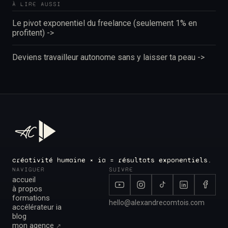
À LIRE AUSSI
Le pivot exponentiel du freelance (seulement 1% en
profitent) ->
Deviens travailleur autonome sans y laisser ta peau ->
créativité humaine × ia = résultats exponentiels.
NAVIGUER
SUIVRE
accueil
à propos
formations
hello@alexandrecomtois.com
accélérateur ia
blog
mon agence
↗︎